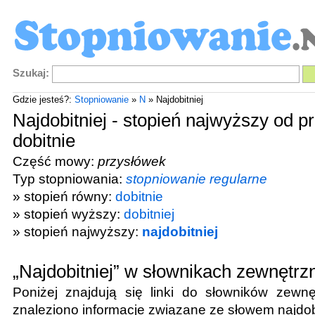
Szukaj:
Gdzie jesteś?:
Stopniowanie
»
N
» Najdobitniej
Najdobitniej - stopień najwyższy od p
dobitnie
Część mowy:
przysłówek
Typ stopniowania:
stopniowanie regularne
» stopień równy:
dobitnie
» stopień wyższy:
dobitniej
» stopień najwyższy:
najdobitniej
„Najdobitniej” w słownikach zewnętrz
Poniżej znajdują się linki do słowników zewnę
znaleziono informacje związane ze słowem
najdob