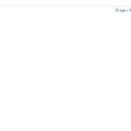
O nas
•