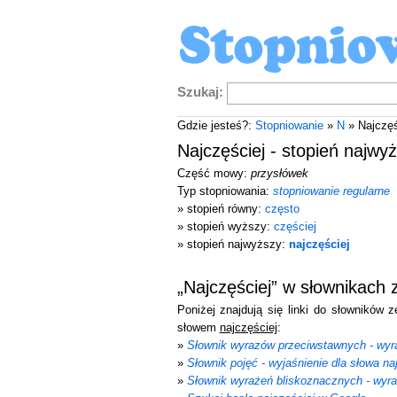
Szukaj:
Gdzie jesteś?:
Stopniowanie
»
N
» Najczęś
Najczęściej - stopień najwy
Część mowy:
przysłówek
Typ stopniowania:
stopniowanie regularne
» stopień równy:
często
» stopień wyższy:
częściej
» stopień najwyższy:
najczęściej
„Najczęściej” w słownikach
Poniżej znajdują się linki do słowników 
słowem
najczęściej
:
»
Słownik wyrazów przeciwstawnych - wyra
»
Słownik pojęć - wyjaśnienie dla słowa na
»
Słownik wyrażeń bliskoznacznych - wyra