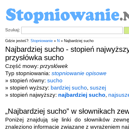
Szukaj:
Gdzie jesteś?:
Stopniowanie
»
N
» Najbardziej sucho
Najbardziej sucho - stopień najwyższ
przysłówka sucho
Część mowy:
przysłówek
Typ stopniowania:
stopniowanie opisowe
» stopień równy:
sucho
» stopień wyższy:
bardziej sucho
,
suszej
» stopień najwyższy:
najbardziej sucho
,
najsusz
„Najbardziej sucho” w słownikach ze
Poniżej znajdują się linki do słowników zewnę
znaleziono informacje związane z wyrażeniem
na