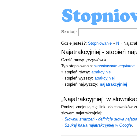
Szukaj:
Gdzie jesteś?:
Stopniowanie
»
N
» Najatrak
Najatrakcyjniej - stopień na
Część mowy:
przysłówek
Typ stopniowania:
stopniowanie regularne
» stopień równy:
atrakcyjnie
» stopień wyższy:
atrakcyjniej
» stopień najwyższy:
najatrakcyjniej
„Najatrakcyjniej” w słownik
Poniżej znajdują się linki do słowników 
słowem
najatrakcyjniej
:
»
Słownik znaczeń - definicje słowa najatra
»
Szukaj hasła najatrakcyjniej w Google
.