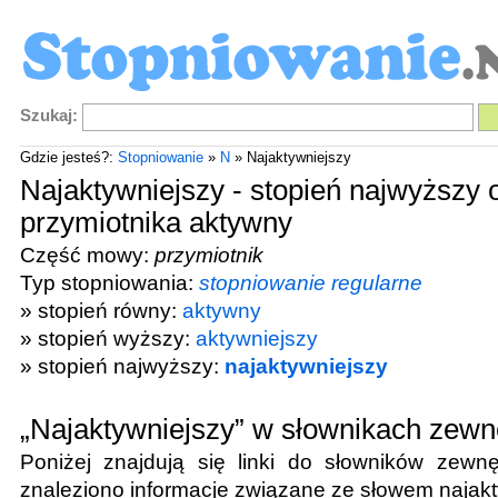
Szukaj:
Gdzie jesteś?:
Stopniowanie
»
N
» Najaktywniejszy
Najaktywniejszy - stopień najwyższy 
przymiotnika aktywny
Część mowy:
przymiotnik
Typ stopniowania:
stopniowanie regularne
» stopień równy:
aktywny
» stopień wyższy:
aktywniejszy
» stopień najwyższy:
najaktywniejszy
„Najaktywniejszy” w słownikach zewn
Poniżej znajdują się linki do słowników zewnę
znaleziono informacje związane ze słowem
najak