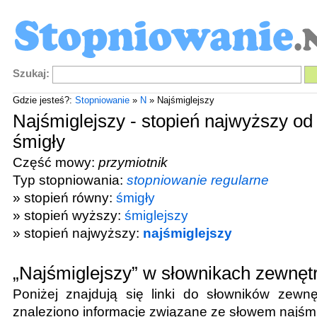
Szukaj:
Gdzie jesteś?:
Stopniowanie
»
N
» Najśmiglejszy
Najśmiglejszy - stopień najwyższy od
śmigły
Część mowy:
przymiotnik
Typ stopniowania:
stopniowanie regularne
» stopień równy:
śmigły
» stopień wyższy:
śmiglejszy
» stopień najwyższy:
najśmiglejszy
„Najśmiglejszy” w słownikach zewnęt
Poniżej znajdują się linki do słowników zewnę
znaleziono informacje związane ze słowem
najśm