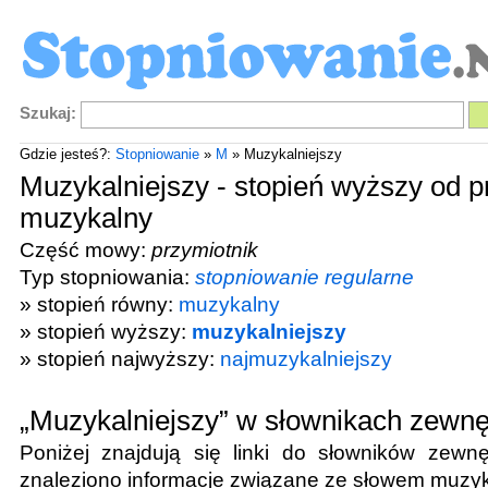
Szukaj:
Gdzie jesteś?:
Stopniowanie
»
M
» Muzykalniejszy
Muzykalniejszy - stopień wyższy od p
muzykalny
Część mowy:
przymiotnik
Typ stopniowania:
stopniowanie regularne
» stopień równy:
muzykalny
» stopień wyższy:
muzykalniejszy
» stopień najwyższy:
najmuzykalniejszy
„Muzykalniejszy” w słownikach zewnę
Poniżej znajdują się linki do słowników zewnę
znaleziono informacje związane ze słowem
muzyk