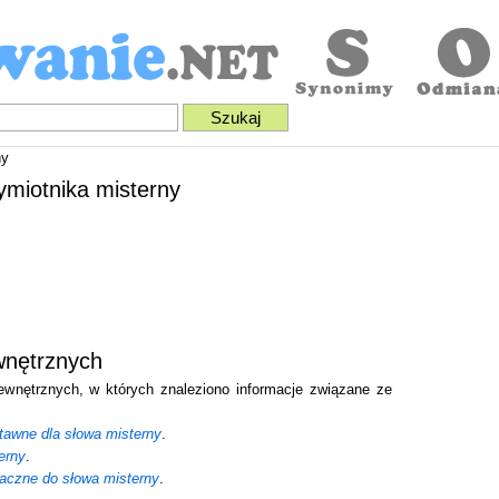
ny
ymiotnika misterny
wnętrznych
zewnętrznych, w których znaleziono informacje związane ze
tawne dla słowa misterny
.
erny
.
aczne do słowa misterny
.