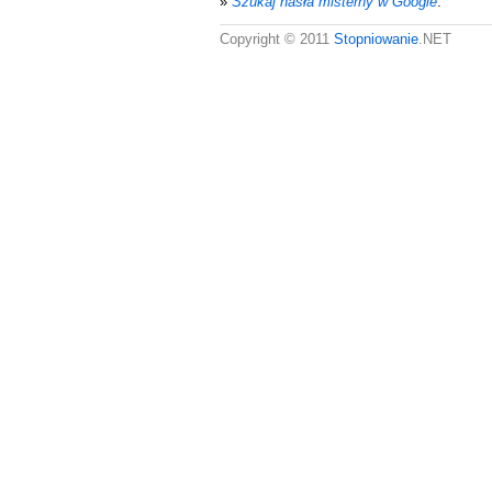
»
Szukaj hasła misterny w Google
.
Copyright © 2011
Stopniowanie
.NET