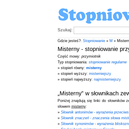
Szukaj:
Gdzie jesteś?:
Stopniowanie
»
M
» Mister
Misterny - stopniowanie prz
Część mowy:
przymiotnik
Typ stopniowania:
stopniowanie regularne
» stopień równy:
misterny
» stopień wyższy:
misterniejszy
» stopień najwyższy:
najmisterniejszy
„Misterny” w słownikach ze
Poniżej znajdują się linki do słowników 
słowem
misterny
:
»
Słownik antonimów - wyrażenia przeciws
»
Słownik znaczeń - znaczenia słowa mist
»
Słownik synonimów - wyrażenia bliskozn