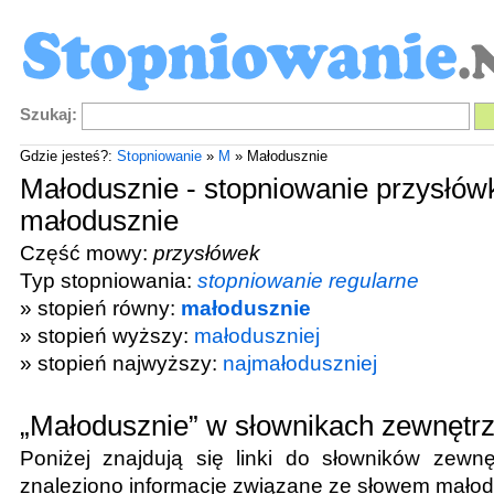
Szukaj:
Gdzie jesteś?:
Stopniowanie
»
M
» Małodusznie
Małodusznie - stopniowanie przysłów
małodusznie
Część mowy:
przysłówek
Typ stopniowania:
stopniowanie regularne
» stopień równy:
małodusznie
» stopień wyższy:
małoduszniej
» stopień najwyższy:
najmałoduszniej
„Małodusznie” w słownikach zewnętr
Poniżej znajdują się linki do słowników zewnę
znaleziono informacje związane ze słowem
małod