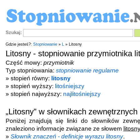
Szukaj:
Gdzie jesteś?:
Stopniowanie
»
L
» Litosny
Litosny - stopniowanie przymiotnika li
Część mowy:
przymiotnik
Typ stopniowania:
stopniowanie regularne
» stopień równy:
litosny
» stopień wyższy:
litośniejszy
» stopień najwyższy:
najlitośniejszy
„Litosny” w słownikach zewnętrznych
Poniżej znajdują się linki do słowników zewnę
znaleziono informacje związane ze słowem
litosn
»
Słownik znaczeń - definicje wyrazu litosny
.