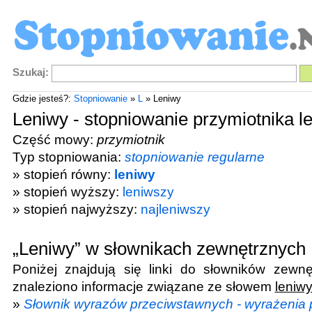
Szukaj:
Gdzie jesteś?:
Stopniowanie
»
L
» Leniwy
Leniwy - stopniowanie przymiotnika l
Część mowy:
przymiotnik
Typ stopniowania:
stopniowanie regularne
» stopień równy:
leniwy
» stopień wyższy:
leniwszy
» stopień najwyższy:
najleniwszy
„Leniwy” w słownikach zewnętrznych
Poniżej znajdują się linki do słowników zewnę
znaleziono informacje związane ze słowem
leniw
»
Słownik wyrazów przeciwstawnych - wyrażenia 