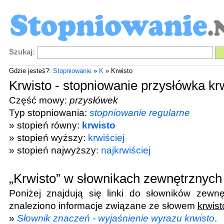
Szukaj:
Gdzie jesteś?:
Stopniowanie
»
K
» Krwisto
Krwisto - stopniowanie przysłówka kr
Część mowy:
przysłówek
Typ stopniowania:
stopniowanie regularne
» stopień równy:
krwisto
» stopień wyższy:
krwiściej
» stopień najwyższy:
najkrwiściej
„Krwisto” w słownikach zewnętrznych
Poniżej znajdują się linki do słowników zewnę
znaleziono informacje związane ze słowem
krwist
»
Słownik znaczeń - wyjaśnienie wyrazu krwisto
.