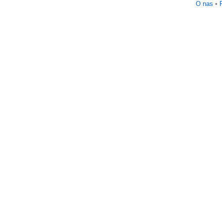
O nas
•