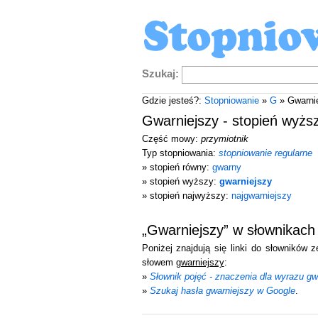
Szukaj:
Gdzie jesteś?:
Stopniowanie
»
G
» Gwarni
Gwarniejszy - stopień wyżs
Część mowy:
przymiotnik
Typ stopniowania:
stopniowanie regularne
» stopień równy:
gwarny
» stopień wyższy:
gwarniejszy
» stopień najwyższy:
najgwarniejszy
„Gwarniejszy” w słownikach
Poniżej znajdują się linki do słowników 
słowem
gwarniejszy
:
»
Słownik pojęć - znaczenia dla wyrazu gw
»
Szukaj hasła gwarniejszy w Google
.