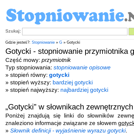
Szukaj:
Gdzie jesteś?:
Stopniowanie
»
G
» Gotycki
Gotycki - stopniowanie przymiotnika g
Część mowy:
przymiotnik
Typ stopniowania:
stopniowanie opisowe
» stopień równy:
gotycki
» stopień wyższy:
bardziej gotycki
» stopień najwyższy:
najbardziej gotycki
„Gotycki” w słownikach zewnętrznych
Poniżej znajdują się linki do słowników zewnę
znaleziono informacje związane ze słowem
gotyck
»
Słownik definicji - wyjaśnienie wyrazu gotycki
.