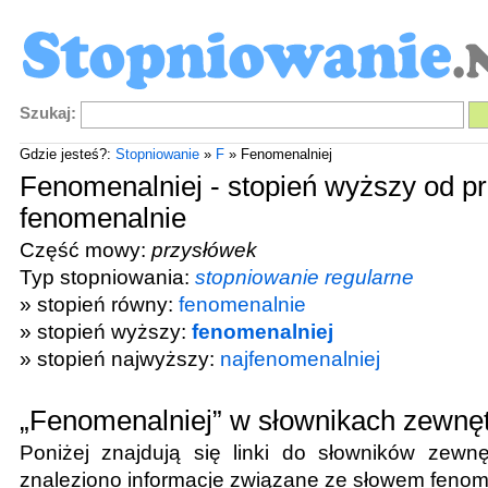
Szukaj:
Gdzie jesteś?:
Stopniowanie
»
F
» Fenomenalniej
Fenomenalniej - stopień wyższy od p
fenomenalnie
Część mowy:
przysłówek
Typ stopniowania:
stopniowanie regularne
» stopień równy:
fenomenalnie
» stopień wyższy:
fenomenalniej
» stopień najwyższy:
najfenomenalniej
„Fenomenalniej” w słownikach zewnę
Poniżej znajdują się linki do słowników zewnę
znaleziono informacje związane ze słowem
fenom