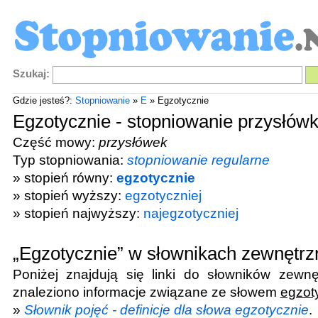
Szukaj:
Gdzie jesteś?:
Stopniowanie
»
E
» Egzotycznie
Egzotycznie - stopniowanie przysłów
Część mowy:
przysłówek
Typ stopniowania:
stopniowanie regularne
» stopień równy:
egzotycznie
» stopień wyższy:
egzotyczniej
» stopień najwyższy:
najegzotyczniej
„Egzotycznie” w słownikach zewnętrz
Poniżej znajdują się linki do słowników zewnę
znaleziono informacje związane ze słowem
egzot
»
Słownik pojęć - definicje dla słowa egzotycznie
.