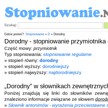
Szukaj:
Gdzie jesteś?:
Stopniowanie
»
D
» Dorodny
Dorodny - stopniowanie przymiotnika
Część mowy:
przymiotnik
Typ stopniowania:
stopniowanie regularne
» stopień równy:
dorodny
» stopień wyższy:
dorodniejszy
» stopień najwyższy:
najdorodniejszy
„Dorodny” w słownikach zewnętrznyc
Poniżej znajdują się linki do słowników zewnę
znaleziono informacje związane ze słowem
dorod
»
Słownik antonimów - wyrażenia przeciwstawne 