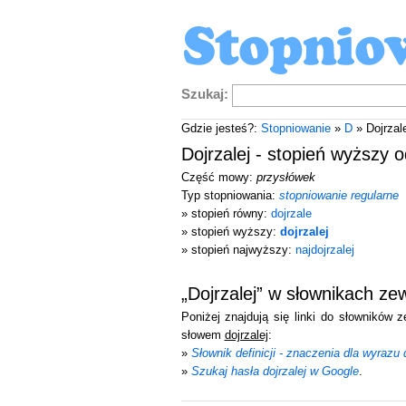
Szukaj:
Gdzie jesteś?:
Stopniowanie
»
D
» Dojrzale
Dojrzalej - stopień wyższy 
Część mowy:
przysłówek
Typ stopniowania:
stopniowanie regularne
» stopień równy:
dojrzale
» stopień wyższy:
dojrzalej
» stopień najwyższy:
najdojrzalej
„Dojrzalej” w słownikach ze
Poniżej znajdują się linki do słowników 
słowem
dojrzalej
:
»
Słownik definicji - znaczenia dla wyrazu d
»
Szukaj hasła dojrzalej w Google
.