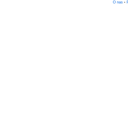
O nas
•