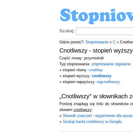
Szukaj:
Gdzie jesteś?:
Stopniowanie
»
C
» Cnotliw
Cnotliwszy - stopień wyższy
Część mowy:
przymiotnik
Typ stopniowania:
stopniowanie regularne
» stopień równy:
cnotliwy
» stopień wyższy:
cnotliwszy
» stopień najwyższy:
najcnotliwszy
„Cnotliwszy” w słownikach 
Poniżej znajdują się linki do słowników 
słowem
cnotliwszy
:
»
Słownik znaczeń - wyjaśnienie dla wyraz
»
Szukaj hasła cnotliwszy w Google
.