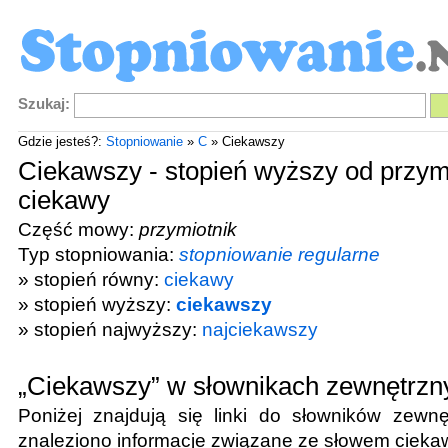
Szukaj:
Gdzie jesteś?:
Stopniowanie
»
C
» Ciekawszy
Ciekawszy - stopień wyższy od przym
ciekawy
Część mowy:
przymiotnik
Typ stopniowania:
stopniowanie regularne
» stopień równy:
ciekawy
» stopień wyższy:
ciekawszy
» stopień najwyższy:
najciekawszy
„Ciekawszy” w słownikach zewnętrzn
Poniżej znajdują się linki do słowników zewnę
znaleziono informacje związane ze słowem
cieka