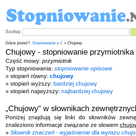
Szukaj:
Gdzie jesteś?:
Stopniowanie
»
C
» Chujowy
Chujowy - stopniowanie przymiotnika
Część mowy:
przymiotnik
Typ stopniowania:
stopniowanie opisowe
» stopień równy:
chujowy
» stopień wyższy:
bardziej chujowy
» stopień najwyższy:
najbardziej chujowy
„Chujowy” w słownikach zewnętrznyc
Poniżej znajdują się linki do słowników zewnę
znaleziono informacje związane ze słowem
chujo
»
Słownik znaczeń - wyjaśnienie dla wyrazu chuj