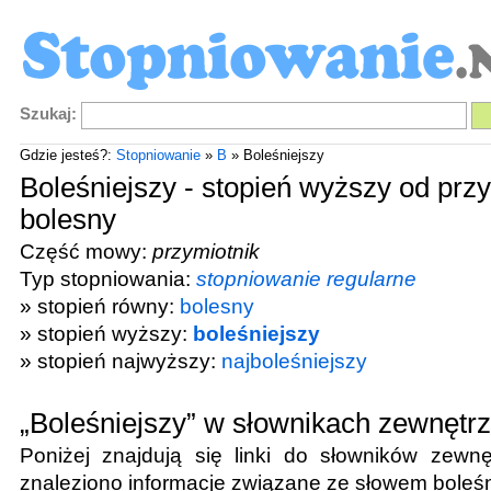
Szukaj:
Gdzie jesteś?:
Stopniowanie
»
B
» Boleśniejszy
Boleśniejszy - stopień wyższy od prz
bolesny
Część mowy:
przymiotnik
Typ stopniowania:
stopniowanie regularne
» stopień równy:
bolesny
» stopień wyższy:
boleśniejszy
» stopień najwyższy:
najboleśniejszy
„Boleśniejszy” w słownikach zewnętr
Poniżej znajdują się linki do słowników zewnę
znaleziono informacje związane ze słowem
boleśn