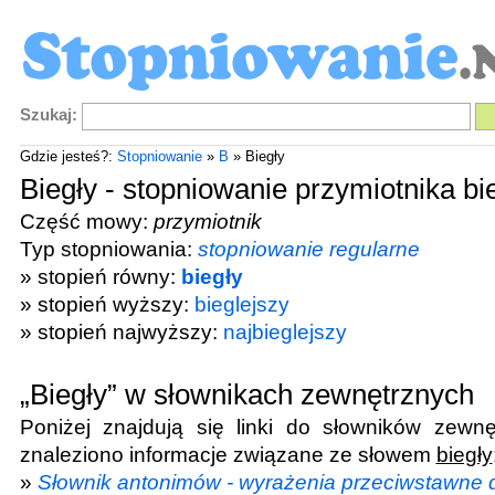
Szukaj:
Gdzie jesteś?:
Stopniowanie
»
B
» Biegły
Biegły - stopniowanie przymiotnika bi
Część mowy:
przymiotnik
Typ stopniowania:
stopniowanie regularne
» stopień równy:
biegły
» stopień wyższy:
bieglejszy
» stopień najwyższy:
najbieglejszy
„Biegły” w słownikach zewnętrznych
Poniżej znajdują się linki do słowników zewnę
znaleziono informacje związane ze słowem
biegły
»
Słownik antonimów - wyrażenia przeciwstawne d