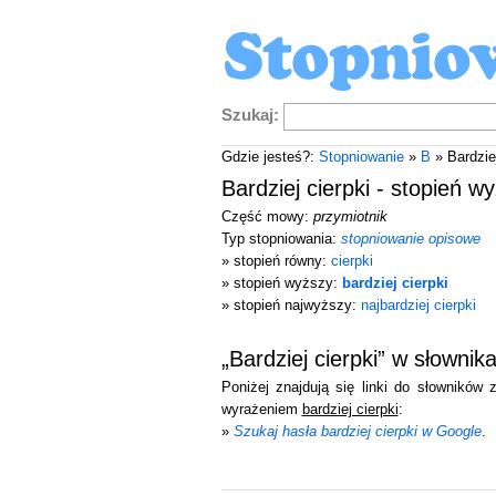
Szukaj:
Gdzie jesteś?:
Stopniowanie
»
B
» Bardziej
Bardziej cierpki - stopień w
Część mowy:
przymiotnik
Typ stopniowania:
stopniowanie opisowe
» stopień równy:
cierpki
» stopień wyższy:
bardziej cierpki
» stopień najwyższy:
najbardziej cierpki
„Bardziej cierpki” w słowni
Poniżej znajdują się linki do słowników
wyrażeniem
bardziej cierpki
:
»
Szukaj hasła bardziej cierpki w Google
.