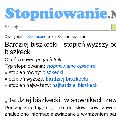
Szukaj:
Gdzie jesteś?:
Stopniowanie
»
B
» Bardziej biszkecki
Bardziej biszkecki - stopień wyższy o
biszkecki
Część mowy:
przymiotnik
Typ stopniowania:
stopniowanie opisowe
» stopień równy:
biszkecki
» stopień wyższy:
bardziej biszkecki
» stopień najwyższy:
najbardziej biszkecki
„Bardziej biszkecki” w słownikach ze
Poniżej znajdują się linki do słowników zewnę
znaleziono informacje związane z wyrażeniem
bar