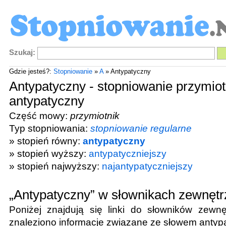
Szukaj:
Gdzie jesteś?:
Stopniowanie
»
A
» Antypatyczny
Antypatyczny - stopniowanie przymiot
antypatyczny
Część mowy:
przymiotnik
Typ stopniowania:
stopniowanie regularne
» stopień równy:
antypatyczny
» stopień wyższy:
antypatyczniejszy
» stopień najwyższy:
najantypatyczniejszy
„Antypatyczny” w słownikach zewnęt
Poniżej znajdują się linki do słowników zewnę
znaleziono informacje związane ze słowem
antyp