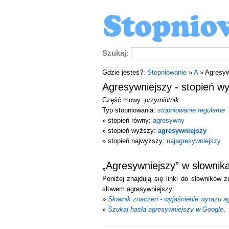
Szukaj:
Gdzie jesteś?:
Stopniowanie
»
A
» Agresyw
Agresywniejszy - stopień w
Część mowy:
przymiotnik
Typ stopniowania:
stopniowanie regularne
» stopień równy:
agresywny
» stopień wyższy:
agresywniejszy
» stopień najwyższy:
najagresywniejszy
„Agresywniejszy” w słownik
Poniżej znajdują się linki do słowników 
słowem
agresywniejszy
:
»
Słownik znaczeń - wyjaśnienie wyrazu a
»
Szukaj hasła agresywniejszy w Google
.