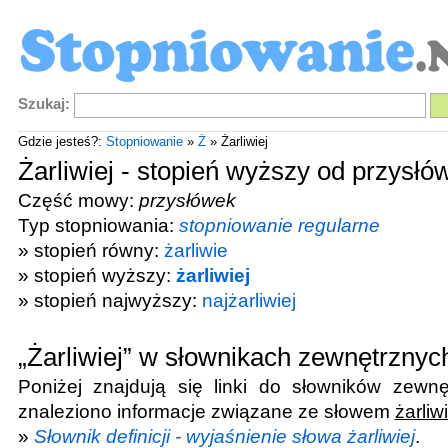
Szukaj:
Gdzie jesteś?:
Stopniowanie
»
Ż
» Żarliwiej
Żarliwiej - stopień wyższy od przysłó
Część mowy:
przysłówek
Typ stopniowania:
stopniowanie regularne
» stopień równy:
żarliwie
» stopień wyższy:
żarliwiej
» stopień najwyższy:
najżarliwiej
„Żarliwiej” w słownikach zewnętrznyc
Poniżej znajdują się linki do słowników zewnę
znaleziono informacje związane ze słowem
żarliwi
»
Słownik definicji - wyjaśnienie słowa żarliwiej
.