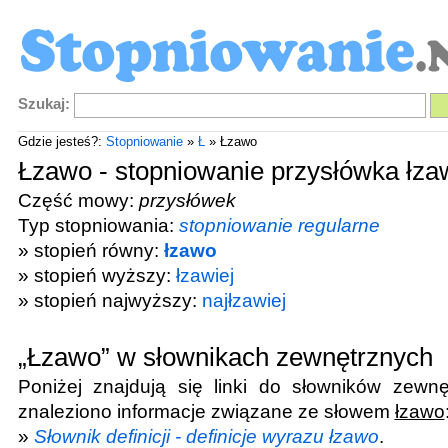
Szukaj:
Gdzie jesteś?:
Stopniowanie
»
Ł
» Łzawo
Łzawo - stopniowanie przysłówka łza
Część mowy:
przysłówek
Typ stopniowania:
stopniowanie regularne
» stopień równy:
łzawo
» stopień wyższy:
łzawiej
» stopień najwyższy:
najłzawiej
„Łzawo” w słownikach zewnętrznych
Poniżej znajdują się linki do słowników zewnę
znaleziono informacje związane ze słowem
łzawo
»
Słownik definicji - definicje wyrazu łzawo
.